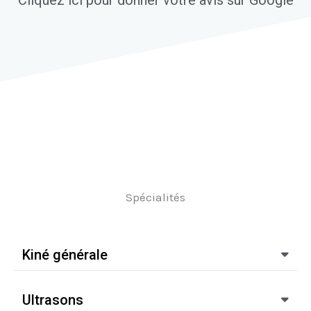
e
5
Spécialités
Kiné générale
Ultrasons