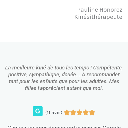
Pauline Honorez
Kinésithérapeute
La meilleure kiné de tous les temps ! Compétente,
positive, sympathique, douée... A recommander
tant pour les enfants que pour les adultes. Mes
filles l'apprécient autant que moi.
G
Noté





(11 avis)
o
o
5
g
sur
Cliquez ici pour donner votre avis sur Google
l