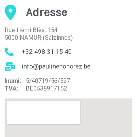
Adresse
Rue Henri Blès, 154
5000 NAMUR (Salzinnes)
+32 498 31 15 40
info@paulinehonorez.be
Inami:
5/40719/56/527
TVA:
BE0538917152